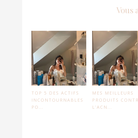
Vous 
TOP 5 DES ACTIFS
MES MEILLEURS
INCONTOURNABLES
PRODUITS CONT
PO...
L'ACN...