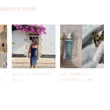
aimerez aussi
WISHLIST RENTRÉE
MES REMÈDES
RE
2024
CONTRE L'ACNÉ