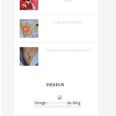
bébé
Stop à la cellulite?
Tomber sous le charme #2
DESIGN
Design :
Elsa Gorre
du Blog
From Somewhere With Love