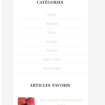
CATÉGORIES
Mode
Beauté
Déco
Voyage
Cuisine
Bons Plans
Bavardages
ARTICLES FAVORIS
Mes marques favorites pour