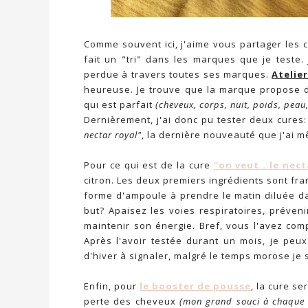
Comme souvent ici, j'aime vous partager les 
fait un "tri" dans les marques que je teste.
perdue à travers toutes ses marques.
Atelie
heureuse. Je trouve que la marque propose d
qui est parfait
(cheveux, corps, nuit, poids, peau
Dernièrement, j'ai donc pu tester deux cures
nectar royal"
, la dernière nouveauté que j'ai 
Pour ce qui est de la cure
"on veut...le nect
citron. Les deux premiers ingrédients sont franç
forme d'ampoule à prendre le matin diluée d
but? Apaisez les voies respiratoires, préveni
maintenir son énergie. Bref, vous l'avez comp
Après l'avoir testée durant un mois, je peu
d'hiver à signaler, malgré le temps morose je 
Enfin, pour
le booster de pousse
, la cure s
perte des cheveux
(mon grand souci à chaque