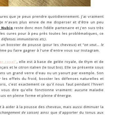
cures que je peux prendre quotidiennement. J'ai vraiment
 Je n'avais plus envie de me disperser et d'être un peu
r Nubio
reste donc mon fidèle partenaire et j'en suis très
es cures pour à peu près toutes les problématiques, ce
, défenses immunitaires etc).
: un booster de pousse (pour les cheveux) et
"on veut... le
même pu faire gagner à l'une d'entre vous sur Instagram.
ar royal"
, elle est à base de gelée royale, de thym et de
ais et le citron italien (le tout bio). Elle se présente sous
ans un grand verre d'eau ou un yaourt par exemple. Son
r les effets du froid, booster les défenses naturelles et
ris, c'est exactement ce qu'il nous faut pendant l'hiver!
x vous dire qu'elle fonctionne vraiment: aucune maladie
suis en pleine forme et pleine d'énergie.
ert à aider à la pousse des cheveux, mais aussi diminuer la
 changement de saison)
ainsi que d'apporter du tonus aux