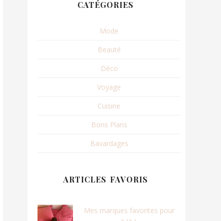
CATÉGORIES
Mode
Beauté
Déco
Voyage
Cuisine
Bons Plans
Bavardages
ARTICLES FAVORIS
Mes marques favorites pour