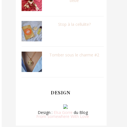
bébé
Stop à la cellulite?
Tomber sous le charme #2
DESIGN
Design :
Elsa Gorre
du Blog
From Somewhere With Love