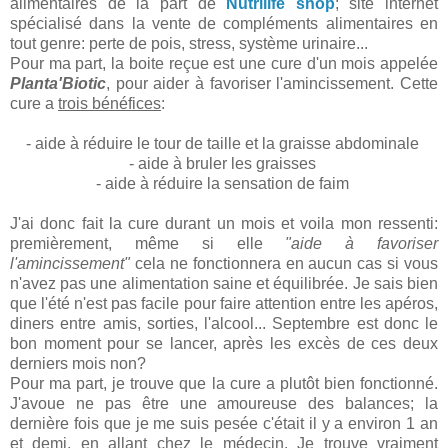
alimentaires de la part de
Nutrilife shop
; site internet
spécialisé dans la vente de compléments alimentaires en
tout genre: perte de pois, stress, système urinaire...
Pour ma part, la boite reçue est une cure d'un mois appelée
Planta'Biotic
, pour aider à favoriser l'amincissement. Cette
cure a
trois bénéfices
:
- aide à réduire le tour de taille et la graisse abdominale
- aide à bruler les graisses
- aide à réduire la sensation de faim
J'ai donc fait la cure durant un mois et voila mon ressenti:
premièrement, même si elle
"aide à favoriser
l'amincissement"
cela ne fonctionnera en aucun cas si vous
n'avez pas une alimentation saine et équilibrée. Je sais bien
que l'été n'est pas facile pour faire attention entre les apéros,
diners entre amis, sorties, l'alcool... Septembre est donc le
bon moment pour se lancer, après les excès de ces deux
derniers mois non?
Pour ma part, je trouve que la cure a plutôt bien fonctionné.
J'avoue ne pas être une amoureuse des balances; la
dernière fois que je me suis pesée c'était il y a environ 1 an
et demi, en allant chez le médecin. Je trouve vraiment