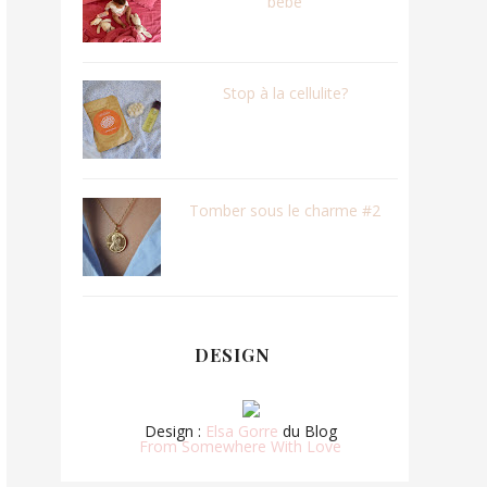
bébé
Stop à la cellulite?
Tomber sous le charme #2
DESIGN
Design :
Elsa Gorre
du Blog
From Somewhere With Love