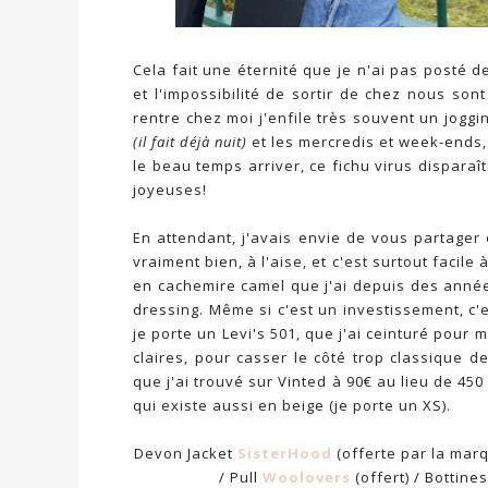
Cela fait une éternité que je n'ai pas posté d
et l'impossibilité de sortir de chez nous son
rentre chez moi j'enfile très souvent un jogg
(il fait déjà nuit)
et les mercredis et week-ends, j
le beau temps arriver, ce fichu virus disparaî
joyeuses!
En attendant, j'avais envie de vous partager 
vraiment bien, à l'aise, et c'est surtout facile
en cachemire camel que j'ai depuis des année
dressing. Même si c'est un investissement, c'e
je porte un Levi's 501, que j'ai ceinturé pour 
claires, pour casser le côté trop classique d
que j'ai trouvé sur Vinted à 90€ au lieu de 45
qui existe aussi en beige (je porte un XS).
Devon Jacket
SisterHood
(offerte par la mar
/ Pull
Woolovers
(offert) / Bottin