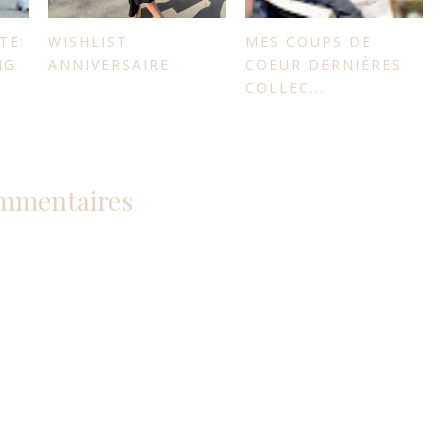
TE:
WISHLIST
MES COUPS DE
NG
ANNIVERSAIRE
COEUR DERNIÈRES
COLLEC...
mmentaires