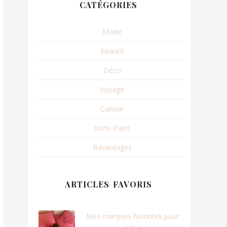
CATÉGORIES
Mode
Beauté
Déco
Voyage
Cuisine
Bons Plans
Bavardages
ARTICLES FAVORIS
Mes marques favorites pour