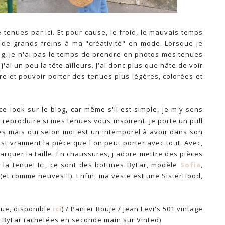
e tenues par ici. Et pour cause, le froid, le mauvais temps
t de grands freins à ma "créativité" en mode. Lorsque je
ing, je n'ai pas le temps de prendre en photos mes tenues
'ai un peu la tête ailleurs. J'ai donc plus que hâte de voir
tre et pouvoir porter des tenues plus légères, colorées et
ce look sur le blog, car même s'il est simple, je m'y sens
 à reproduire si mes tenues vous inspirent. Je porte un pull
s mais qui selon moi est un intemporel à avoir dans son
st vraiment la pièce que l'on peut porter avec tout. Avec,
marquer la taille. En chaussures, j'adore mettre des pièces
e la tenue! Ici, ce sont des bottines ByFar, modèle
Sofia
,
0 (et comme neuves!!!). Enfin, ma veste est une SisterHood,
que, disponible
ici
) / Panier Rouje / Jean Levi's 501 vintage
es ByFar (achetées en seconde main sur Vinted)