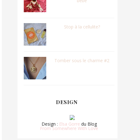
bébé
Stop à la cellulite?
Tomber sous le charme #2
DESIGN
Design :
Elsa Gorre
du Blog
From Somewhere With Love