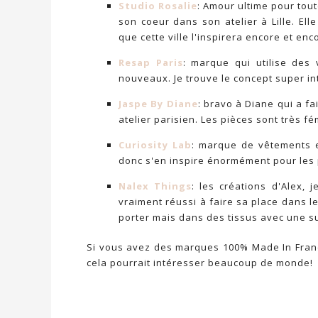
Studio Rosalie
: Amour ultime pour tout
son coeur dans son atelier à Lille. Ell
que cette ville l'inspirera encore et en
Resap Paris
: marque qui utilise des
nouveaux. Je trouve le concept super i
Jaspe By Diane
: bravo à Diane qui a f
atelier parisien. Les pièces sont très 
Curiosity Lab
: marque de vêtements e
donc s'en inspire énormément pour les 
Nalex Things
: les créations d'Alex,
vraiment réussi à faire sa place dans l
porter mais dans des tissus avec une su
Si vous avez des marques 100% Made In France
cela pourrait intéresser beaucoup de monde!