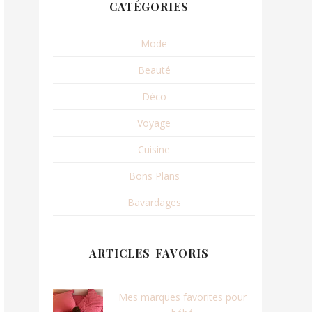
CATÉGORIES
Mode
Beauté
Déco
Voyage
Cuisine
Bons Plans
Bavardages
ARTICLES FAVORIS
Mes marques favorites pour