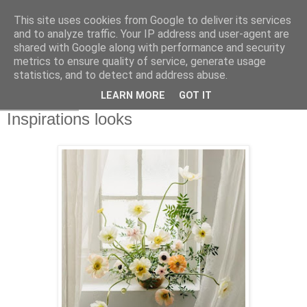
This site uses cookies from Google to deliver its services
and to analyze traffic. Your IP address and user-agent are
shared with Google along with performance and security
metrics to ensure quality of service, generate usage
statistics, and to detect and address abuse.
LEARN MORE
GOT IT
5 mars 2020
Inspirations looks