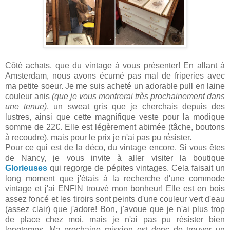
Côté achats, que du vintage à vous présenter! En allant à
Amsterdam, nous avons écumé pas mal de friperies avec
ma petite soeur. Je me suis acheté un adorable pull en laine
couleur anis
(que je vous montrerai très prochainement dans
une tenue)
, un sweat gris que je cherchais depuis des
lustres, ainsi que cette magnifique veste pour la modique
somme de 22€. Elle est légèrement abimée (tâche, boutons
à recoudre), mais pour le prix je n'ai pas pu résister.
Pour ce qui est de la déco, du vintage encore. Si vous êtes
de Nancy, je vous invite à aller visiter la boutique
Glorieuses
qui regorge de pépites vintages. Cela faisait un
long moment que j'étais à la recherche d'une commode
vintage et j'ai ENFIN trouvé mon bonheur! Elle est en bois
assez foncé et les tiroirs sont peints d'une couleur vert d'eau
(assez clair) que j'adore! Bon, j'avoue que je n'ai plus trop
de place chez moi, mais je n'ai pas pu résister bien
longtemps. Ma prochaine mission est donc de trouver un