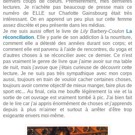
derniers coups de coeurs. Premièrement, mes dernières
lectures. Je n'achète pas beaucoup de presse mais ce
numéro de ELLE sur Charlotte Gainsbourg était très
intéressant. On en apprend un peu plus sur cette femme
assez discrète et peu présente dans les médias.
Je me suis aussi offert le livre de
Lily Barbery-Coulon
La
réconciliation
. Elle y parle de son addiction à la nourriture,
comment elle a détesté des années durant son corps; et
comment elle est parvenu à l'aide de rencontres, du yoga et
d'autres choses à se réconcilier avec ce dernier. Ce n'est
pas vraiment le genre de livre que j'aime avoir sur ma table
de nuit, mais j'avoue que j'étais curieuse de découvrir cette
lecture. Je ne suis pas très sympathique avec mon corps
aussi, toujours en train de vouloir cacher certaines choses,
toujours avoir comme objectif de mieux manger, faire plus de
sport etc... Au final, cela me bouffe légèrement la vie et la
sortie de cet ouvrage est vraiment tombé à pic. J'ai bien fait
de le lire car j'ai appris énormément de choses et j'apprends
depuis à plus m'aimer et surtout à arrêter d'être trop
exigeante envers moi-même.