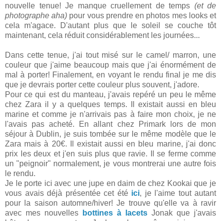
nouvelle tenue! Je manque cruellement de temps
(et de
photographe aha)
pour vous prendre en photos mes looks et
cela m'agace. D'autant plus que le soleil se couche tôt
maintenant, cela réduit considérablement les journées...
Dans cette tenue, j'ai tout misé sur le camel/ marron, une
couleur que j'aime beaucoup mais que j'ai énormément de
mal à porter! Finalement, en voyant le rendu final je me dis
que je devrais porter cette couleur plus souvent, j'adore.
Pour ce qui est du manteau, j'avais repéré un peu le même
chez Zara il y a quelques temps. Il existait aussi en bleu
marine et comme je n'arrivais pas à faire mon choix, je ne
l'avais pas acheté. En allant chez Primark lors de mon
séjour à Dublin, je suis tombée sur le même modèle que le
Zara mais à 20€. Il existait aussi en bleu marine, j'ai donc
prix les deux et j'en suis plus que ravie. Il se ferme comme
un "peignoir" normalement, je vous montrerai une autre fois
le rendu.
Je le porte ici avec une jupe en daim de chez Kookai que je
vous avais déjà présentée cet été
ici
, je l'aime tout autant
pour la saison automne/hiver! Je trouve qu'elle va à ravir
avec mes nouvelles
bottines à lacets
Jonak que j'avais