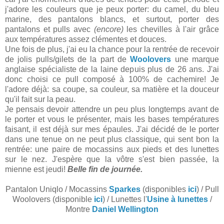
j'adore les couleurs que je peux porter: du camel, du bleu
marine, des pantalons blancs, et surtout, porter des
pantalons et pulls avec
(encore)
les chevilles à l'air grâce
aux températures assez clémentes et douces.
Une fois de plus, j'ai eu la chance pour la rentrée de recevoir
de jolis pulls/gilets de la part de
Woolovers
une marque
anglaise spécialiste de la laine depuis plus de 26 ans. J'ai
donc choisi ce pull composé à 100% de cachemire! Je
l'adore déjà: sa coupe, sa couleur, sa matière et la douceur
qu'il fait sur la peau.
Je pensais devoir attendre un peu plus longtemps avant de
le porter et vous le présenter, mais les bases températures
faisant, il est déjà sur mes épaules. J'ai décidé de le porter
dans une tenue on ne peut plus classique, qui sent bon la
rentrée: une paire de mocassins aux pieds et des lunettes
sur le nez. J'espère que la vôtre s'est bien passée, la
mienne est jeudi!
Belle fin de journée.
Pantalon Uniqlo / Mocassins
Sparkes
(disponibles
ici
) / Pull
Woolovers (disponible
ici
) / Lunettes l'
Usine à lunettes
/
Montre
Daniel Wellington