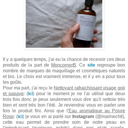
Il y a quelques temps, j'ai eu la chance de recevoir ces deux
produits de la part de
MoncornerB
. Ce
site
regroupe bon
nombre de marques de maquillage et cosmétiques naturels
et bio. Le choix est vraiment immense, et il y en a pour tous
les goûts.
Pour ma part, j'ai reçu le
Nettoyant rafraichissant visage goji
et papaye
: (
ici
) pour le moment je ne l'ai utilisé que deux
trois fois donc je peux seulement vous dire qu'il nettoie très
bien et sent très bon l'été. Je reviendrai vous en parler une
fois le produit fini. Ainsi que l
'Eau aromatique au Poivre
Rose
: (
ici
) je vous en ai parlé sur
Instagram
(@marinechtl),
cette eau permet de prendre soin de notre peau en
l'introduisant (quelques pshits) dans nos plats sucrés.