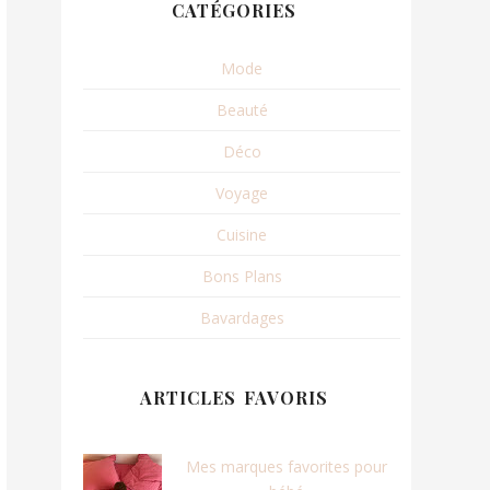
CATÉGORIES
Mode
Beauté
Déco
Voyage
Cuisine
Bons Plans
Bavardages
ARTICLES FAVORIS
Mes marques favorites pour