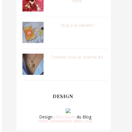
bébé
Stop à la cellulite?
Tomber sous le charme #2
DESIGN
Design :
Elsa Gorre
du Blog
From Somewhere With Love